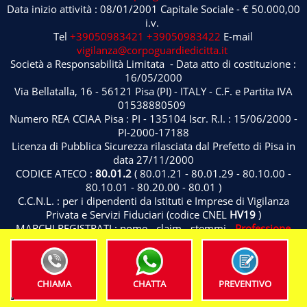
Data inizio attività : 08/01/2001 Capitale Sociale - € 50.000,00
i.v.
Tel
+39050983421
+39050983422
E-mail
vigilanza@corpoguardiedicitta.it
Società a Responsabilità Limitata - Data atto di costituzione :
16/05/2000
Via Bellatalla, 16 - 56121 Pisa (PI) - ITALY - C.F. e Partita IVA
01538880509
Numero REA CCIAA Pisa : PI - 135104 Iscr. R.I. : 15/06/2000 -
PI-2000-17188
Licenza di Pubblica Sicurezza rilasciata dal Prefetto di Pisa in
data 27/11/2000
CODICE ATECO :
80.01.2
( 80.01.21 - 80.01.29 - 80.10.00 -
80.10.01 - 80.20.00 - 80.01 )
C.C.N.L. : per i dipendenti da Istituti e Imprese di Vigilanza
Privata e Servizi Fiduciari (codice CNEL
HV19
)
MARCHI REGISTRATI : nome - claim - stemmi -
Professione
Sicurezza
® ( Classificazione di Nizza 9 - 12 - 36 - 37 - 38 - 42 -
45
)
Privacy Policy
CHIAMA
CHATTA
PREVENTIVO