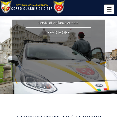
Previous
Ne
Servizi Fiduciari non Armati
READ MORE