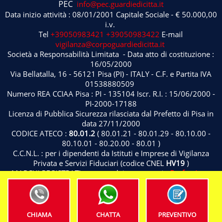
PEC
info@pec.guardiedicitta.it
Data inizio attività : 08/01/2001 Capitale Sociale - € 50.000,00
i.v.
Tel
+39050983421
+39050983422
E-mail
vigilanza@corpoguardiedicitta.it
Società a Responsabilità Limitata - Data atto di costituzione :
16/05/2000
Via Bellatalla, 16 - 56121 Pisa (PI) - ITALY - C.F. e Partita IVA
01538880509
Numero REA CCIAA Pisa : PI - 135104 Iscr. R.I. : 15/06/2000 -
PI-2000-17188
Licenza di Pubblica Sicurezza rilasciata dal Prefetto di Pisa in
data 27/11/2000
CODICE ATECO :
80.01.2
( 80.01.21 - 80.01.29 - 80.10.00 -
80.10.01 - 80.20.00 - 80.01 )
C.C.N.L. : per i dipendenti da Istituti e Imprese di Vigilanza
Privata e Servizi Fiduciari (codice CNEL
HV19
)
MARCHI REGISTRATI : nome - claim - stemmi -
Professione
Sicurezza
® ( Classificazione di Nizza 9 - 12 - 36 - 37 - 38 - 42 -
45
)
Privacy Policy
CHIAMA
CHATTA
PREVENTIVO