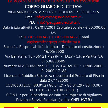
La Vostra Sicurezza è la Nostra Professione®
CORPO GUARDIE DI CITTA'
®
VIGILANZA PRIVATA e SERVIZI FIDUCIARI di SICUREZZA
-
Email
info@corpoguardiedicitta.it
PEC
info@pec.guardiedicitta.it
Data inizio attività : 08/01/2001 Capitale Sociale - € 50.000,00
i.v.
Tel
+39050983421
+39050983422
E-mail
vigilanza@corpoguardiedicitta.it
Società a Responsabilità Limitata - Data atto di costituzione :
16/05/2000
Via Bellatalla, 16 - 56121 Pisa (PI) - ITALY - C.F. e Partita IVA
01538880509
Numero REA CCIAA Pisa : PI - 135104 Iscr. R.I. : 15/06/2000 -
PI-2000-17188
Licenza di Pubblica Sicurezza rilasciata dal Prefetto di Pisa in
data 27/11/2000
CODICE ATECO :
80.01.2
( 80.01.21 - 80.01.29 - 80.10.00 -
80.10.01 - 80.20.00 - 80.01 )
C.C.N.L. : per i dipendenti da Istituti e Imprese di Vigilanza
Privata e Servizi Fiduciari (codice CNEL
HV19
)
MARCHI REGISTRATI : nome - claim - stemmi -
Professione